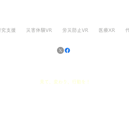
まだ形になっていない研究構
分け
想を、XR・3DCGで「体験で
る体
きる実験」へ
て—
研究支援
災害体験VR
労災防止VR
医療XR
だっ
See Change Act!
​見て、変わり、行動を！
東京広報室
／管理室​
〒107-0062
-8530
岡山市北区津島中1-1-1
東京都港区南青山1-20-2
大インキュベータ214