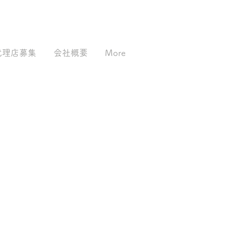
られた知識を、人が使え
験へ。文系・理系を超え
知識はもともと、ひとつ
代理店募集
会社概要
More
た