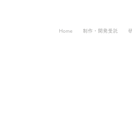
「つくれる人」より「考えて
価値を生める人」を― 岡山大
学 メタバース空間演習、学び
Home
制作・開発受託
の設計
本社
〒700
岡山