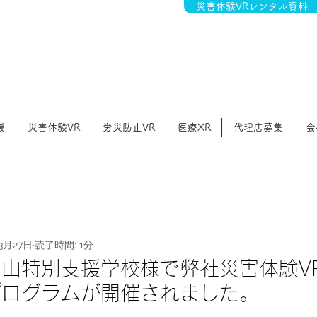
災害体験VRレンタル資料
援
災害体験VR
労災防止VR
医療XR
代理店募集
会
3月27日
読了時間: 1分
山特別支援学校様で弊社災害体験V
プログラムが開催されました。