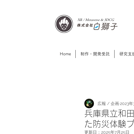
XR / Metaverse & 3DCG​
Home
制作・開発受託
研究支
広報 / 企画
2023年
兵庫県立和田
た防災体験
更新日：
2025年7月25日