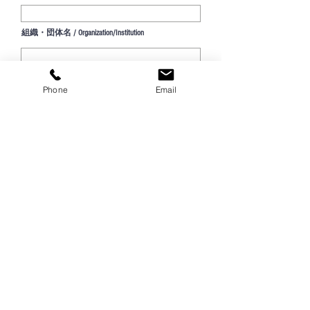
組織・団体名 / Organization/Institution
メッセージを入力 / Message
Phone
Email
Send Inquiry