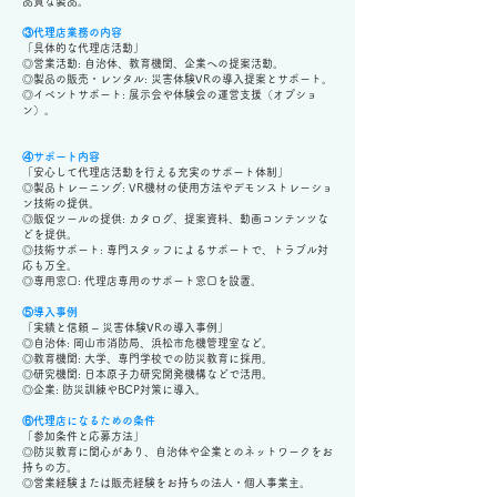
品質な製品。
③代理店業務の内容
「具体的な代理店活動」
◎営業活動: 自治体、教育機関、企業への提案活動。
◎製品の販売・レンタル: 災害体験VRの導入提案とサポート。
◎イベントサポート: 展示会や体験会の運営支援（オプショ
ン）。
④サポート内容
「安心して代理店活動を行える充実のサポート体制」
◎製品トレーニング: VR機材の使用方法やデモンストレーショ
ン技術の提供。
◎販促ツールの提供: カタログ、提案資料、動画コンテンツな
どを提供。
◎技術サポート: 専門スタッフによるサポートで、トラブル対
応も万全。
◎専用窓口: 代理店専用のサポート窓口を設置。
⑤導入事例
「実績と信頼 – 災害体験VRの導入事例」
◎自治体: 岡山市消防局、浜松市危機管理室など。
◎教育機関: 大学、専門学校での防災教育に採用。
◎研究機関: 日本原子力研究開発機構などで活用。
◎企業: 防災訓練やBCP対策に導入。
⑥代理店になるための条件
「参加条件と応募方法」
◎防災教育に関心があり、自治体や企業とのネットワークをお
持ちの方。
◎営業経験または販売経験をお持ちの法人・個人事業主。