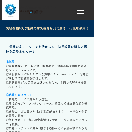
XR / Metaverse & 3DCG​
災害体験VRで未来の防災教育を共に創る – 代理店募集！
「貴社のネットワークを活かして、防災教育の新しい価
値を広めませんか？」
①​概要
◎防災体験VRは、自治体、教育機関、企業の防災訓練に最適
なソリューションです。
◎高品質な3DCGとリアルな災害シミュレーションで、行動変
容を促す防災教育を提供します。
◎災害体験VRの普及を加速させるため、全国で代理店を募集
しています。
②代理店のメリット
「代理店としての強みと収益性」
◎高収益モデル: レンタル、リース、販売の多様な収益源を確
保可能。
◎市場ニーズの高まり: 防災意識が向上する中、自治体や企業
の需要が拡大中。
◎販促サポート: 貴社の営業活動をサポートする資料やノウハ
ウを提供。
◎独自コンテンツの強み: 国や自治体からの表彰実績がある高