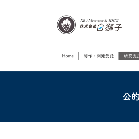
XR / Metaverse & 3DCG​
Home
制作・開発受託
研究支
公