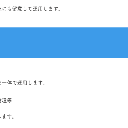
点にも留意して運用します。
で一体で運用します。
倫理等
します。