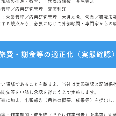
（現場の推進・教育）：代表取締役 春名義之
業管理／応用研究管理 齋藤利江
）：営業管理／応用研究管理 大月友希、営業／研究広報
保する観点から、必要に応じて外部顧問・専門家からの
旅費・謝金等の適正化（実態確認
すい領域であることを踏まえ、当社は実態確認と記録保
訪問先等を申請し承認を得たうえで実施します。
証憑に加え、出張報告（用務の概要、成果等）を提出し
内容・作業期間・成果物（または作業報告）を事前に明