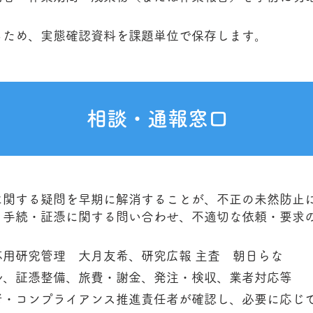
るため、実態確認資料を課題単位で保存します。
相談・通報窓口
に関する疑問を早期に解消することが、不正の未然防止
、手続・証憑に関する問い合わせ、不適切な依頼・要求
用研究管理 大月友希、研究広報 主査 朝日らな
ル、証憑整備、旅費・謝金、発注・検収、業者対応等
者・コンプライアンス推進責任者が確認し、必要に応じ