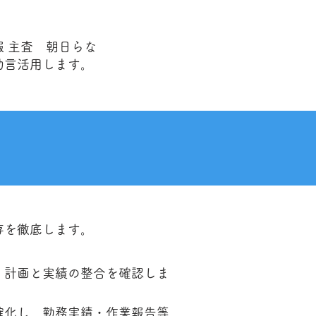
 主査 朝日らな
助言活用します。
）
存を徹底します。
、計画と実績の整合を確認しま
確化し、勤務実績・作業報告等