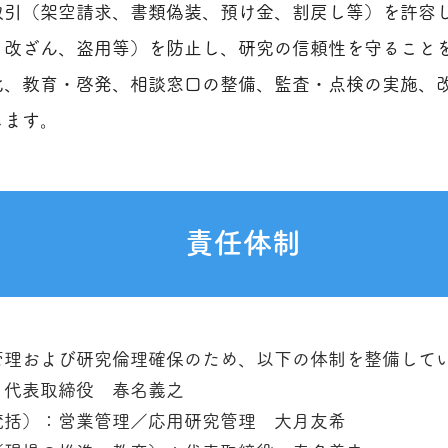
取引（架空請求、書類偽装、預け金、割戻し等）を許容
、改ざん、盗用等）を防止し、研究の信頼性を守ること
、教育・啓発、相談窓口の整備、監査・点検の実施、改
します。
責任体制
管理および研究倫理確保のため、以下の体制を整備して
：代表取締役 春名義之
統括）：営業管理／応用研究管理 大月友希