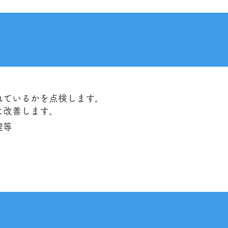
れているかを点検します。
に改善します。
理等