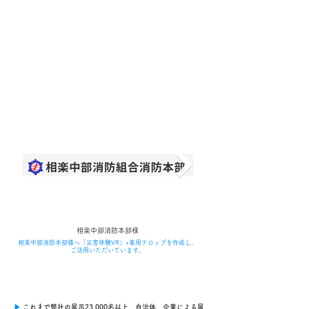
相楽中部消防本部様
相楽中部消防本部様へ「災害体験VR」+専用テロップを作成し、
ご活用いただいています。
▶︎
これまで弊社の展示23,000名以上、自治体、企業による展