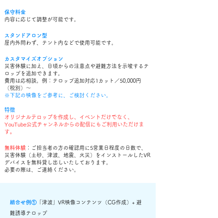
保守料金
内容に応じて調整が可能です。
スタンドアロン型
屋内外問わず、テント内などで使用可能です。
カスタマイズオプション
災害体験に加え、日頃からの注意点や避難方法を示唆するテ
ロップを追加できます。
費用は応相談。例：テロップ追加対応1カット／50,000円
（税別）～
※下記の映像をご参考に、ご検討ください。
​特徴
オリジナルテロップを作成し、イベントだけでなく、
YouTube公式チャンネルからの配信にもご利用いただけま
す。
無料体験
：ご担当者の方の確認用に5営業日程度の日数で、
災害体験（土砂、津波、地震、火災）をインストールしたVR
デバイスを無料貸し出しいたしております。
​必要の際は、ご連絡ください。
組合せ例①
「津波」VR映像コンテンツ（CG作成）+ 避
難誘導テロップ