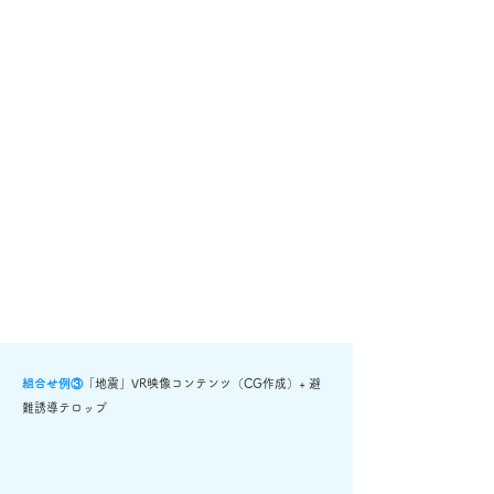
組合せ例③
「地震」VR映像コンテンツ（CG作成）+ 避
難誘導テロップ