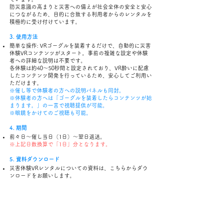
防災意識の高まりと災害への備えが社会全体の安全と安心
につながるため、目的に合致する利用者からのレンタルを
積極的に受け付けています。
3. 使用方法
簡単な操作: VRゴーグルを装着するだけで、自動的に災害
体験VRコンテンツがスタート。事前の複雑な設定や体験
者への詳細な説明は不要です。
各体験は約40〜50秒間と設定されており、VR酔いに配慮
したコンテンツ開発を行っているため、安心してご利用い
ただけます。
※催し等で体験者の方への説明パネルも同封。
※体験者の方へは「ゴーグルを装着したらコンテンツが始
まります。」の一言で視聴提供が可能。
※眼鏡をかけてのご視聴も可能。
4.
期間
前々日〜催し当日（1日）〜翌日返送。
※上記日数換算で「1日」分となります。
5. 資料ダウンロード
災害体験VRレンタルについての資料は、こちらからダウ
ンロードをお願いします。