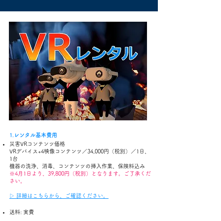
​​1.
レンタル基本費用
災害VRコンテンツ価格
VRデバイス+4映像コンテンツ／34,000円（税別）／1日、
1台
機器の洗浄、消毒、コンテンツの挿入作業、保険料込み
※4月1日より、39,800円（税別）となります。ご了承くだ
さい。
▷ 詳細はこちらから、ご確認ください。
送料: 実費