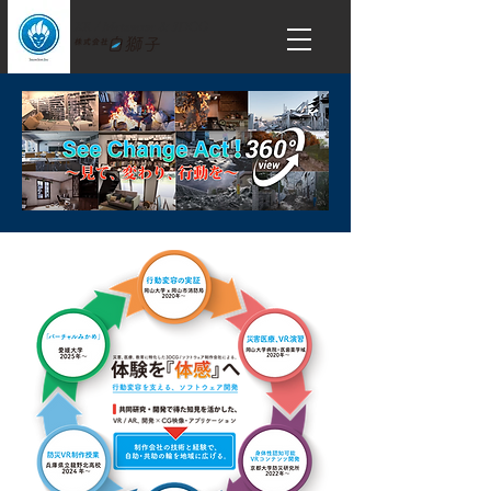
XR / Metaverse & 3DCG​