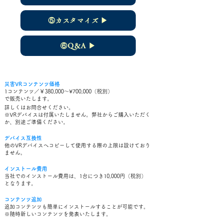
⑤カスタマイズ ▶︎
⑥Q＆A ▶︎
災害VRコンテンツ価格
1コンテンツ／￥38
0,000～¥700,000（税別）
で販売いたします。
詳しくはお問合せください。
※VRデバイスは付属いたしません。弊社からご購入いただく
か、別途ご準備ください。
デバイス互換性
他のVRデバイスへコピーして使用する際の上限は設けており
ません。
インストール費用
当社でのインストール費用は、1台につき10,000円（税別）
となります。
コンテンツ追加
追加コンテンツも簡単に
インストールすることが可能です。
※随時新しいコンテンツを発表いたします。