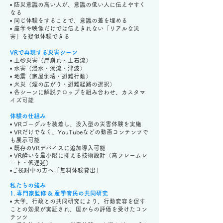
• 防災意識の高い人が、意識の低い人に伝えやすく
なる
• 同じ体験をすることで、意識の差を埋める
• 座学や映像だけでは伝えきれない「リアルな災
害」を疑似体験できる
VRで再現する災害シーン
• 土砂災害（崖崩れ・土石流）
• 水害（浸水・濁流・津波）
• 地震（家屋倒壊・避難行動）
• 火災（煙の広がり・避難経路の選択）
• 各シーンに解説テロップを組み合わせ、カスタマ
イズ可能
体験の仕組み
• VRゴーグルを装着し、没入型の災害体験を実施
• VRだけでなく、YouTubeなどの動画コンテンツで
も展示可能
• 既存のVRデバイスに追加導入可能
• VR酔いを最小限に抑える技術設計（高フレームレ
ート・低遅延）
•
ご検討中の方へ「無料体験貸出」
私たちの強み
1. 専門家監修 & 産学官民の共同研究
• 大学、行政との共同研究により、行動変容を促す
ことの効果が実証され、国からの評価を受けたコン
テンツ