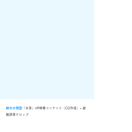
組合せ例②
「水害」VR映像コンテンツ（CG作成）+ 避
難誘導テロップ