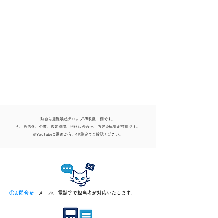
動画は避難喚起テロップVR映像一例です。
​各、自治体、企業、教育機関、団体に合わせ、内容の編集が可能です。
※YouTubeの画面から、4K設定でご確認ください。
①お問合せ：
メール、電話等で担当者が対応いたします。