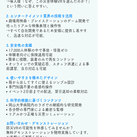
→導入後「なぜ、この災害体験VRを選んだのか？」
という問いに答えやすい。
2. エンターテイメント業界の技術を活用
• 劇場用映画・プレイステーションのゲーム開発で
培ったリアルな映像表現と操作性
​→すべて自社開発であるため安価に提供し易やす
く、迅速な対応が可能。
3. 安全性の実績
• 17,000人体験の中で事故・怪我ゼロ
• 体験者向けに保険適用可能
•
簡単に視聴、装着のみで再生コンテンツ
•
オンラインでの質疑応答、スタッフ派遣による事
前講習、当日対応も可能
4. 使いやすさを極めたデザイン
•
箱から出してすぐに使えるシンプル設計
•
専門知識不要の直感的操作
•
イベント2日前までの配送、翌日返却の柔軟対応
5. 科学的根拠に基づくコンテンツ
•
岡山大学病院内のラボでの継続的な研究開発
•
各分野の専門家による厳密な監修
•
リアルかつ正確な災害シミュレーション
お問い合わせ・デモンストレーション
防災VRの可能性を体感してみませんか？
無料デモンストレーションを随時実施しています。