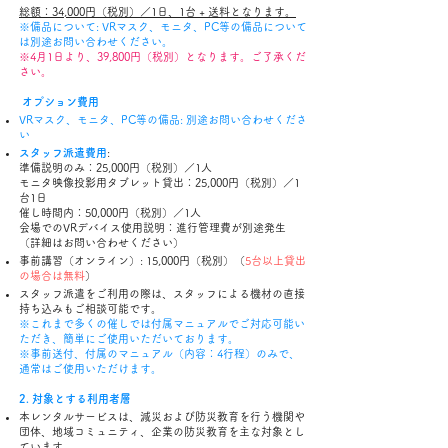
総額：34,000円（税別）／
1日、1台 + 送料となります。
※
備品について: VRマスク、モニタ、PC等の備品について
は別途お問い合わせください。
※4月1日より、39,800円（税別）となります。ご了承くだ
さい。
オプション費用
VRマスク、モニタ、PC等の備品: 別途お問い合わせくださ
い
スタッフ派遣費用
:
準備説明のみ：25,000円（税別）／1人
​モニタ映像投影用タブレット貸出：25,000円（税別）／1
台1日
催し時間内：50,000円（税別）／1人
会場でのVRデバイス使用説明：進行管理費が別途発生
（詳細はお問い合わせください）
事前講習（オンライン）: 15,000円（税別）（
5台以上貸出
の場合は無料
）
スタッフ派遣をご利用の際は、スタッフによる機材の直接
持ち込みもご相談可能です。
※これまで多くの催しでは付属マニュアルでご対応可能い
ただき、簡単にご使用いただいております。
※事前送付、付属のマニュアル（内容：4行程）のみで、
通常はご使用いただけます。
2. 対象とする利用者層
本レンタルサービスは、減災および防災教育を行う機関や
団体、地域コミュニティ、企業の防災教育を主な対象とし
ています。