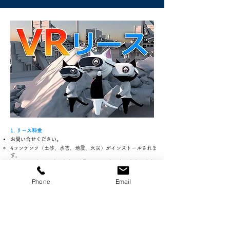
1. リース料金
​お問い合せください。
4コンテンツ（土砂、水害、地震、火災）がインストールされま
す。
※イベント毎に土砂、水害、地震、火災の中から、内容を改変
しての送付も可能です。
※年間分割でのお支払いも可能です。
Phone
Email
​予定回数が増える場合には、別途ご相談ください。
リースご契約の場合、催し後、一旦ご返却ください。
2. リースサービスの目的
当社のミッションは、VR技術を駆使したリアルな災害疑似体験
を通じて、より多くの人々に災害への意識を高めてもらい、具