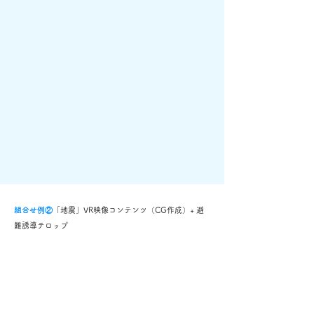
組合せ例②
「地震」VR映像コンテンツ（CG作成）+ 避
難誘導テロップ