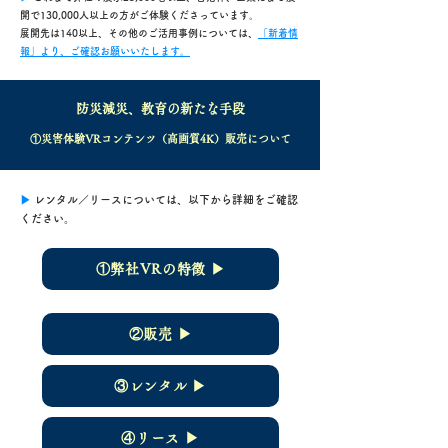
開で130,000人以上の方がご体験くださっています。
​展開先は140以上、その他のご活用事例については、
「新着情
報」より、ご確認お願いいたします。
防災減災、教育の新たな手段
①災害体験VRコンテンツ（高画質4K）販売について
▶︎
レンタル／リースについては、以下から詳細をご確認
ください。
①弊社VRの特徴 ▶︎
②販売 ▶︎
③レンタル ▶︎
④リース ▶︎