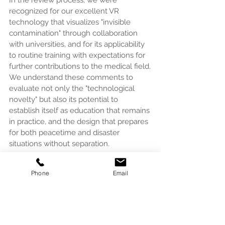
In the review process, we were 
recognized for our excellent VR 
technology that visualizes "invisible 
contamination" through collaboration 
with universities, and for its applicability 
to routine training with expectations for 
further contributions to the medical field.
We understand these comments to 
evaluate not only the "technological 
novelty" but also its potential to 
establish itself as education that remains 
in practice, and the design that prepares 
for both peacetime and disaster 
situations without separation.
Looking Forward
Phone
Email
During disasters, infection control is not 
"something to do if there is time to 
spare," but rather a foundation that 
supports medical care and evacuation 
center operations themselves. Snowlion 