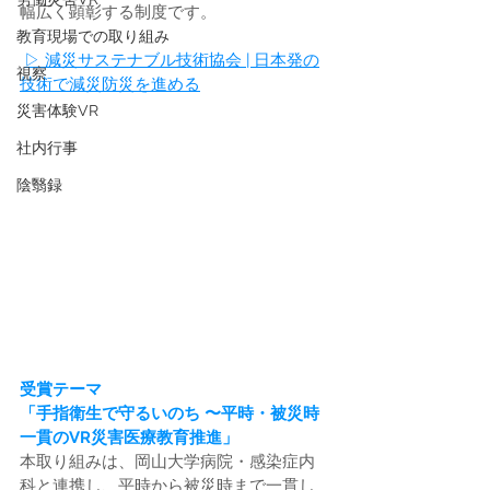
幅広く顕彰する制度です。
教育現場での取り組み
▷ 減災サステナブル技術協会 | 日本発の
視察
技術で減災防災を進める
災害体験VR
社内行事
陰翳録
受賞テーマ
「手指衛生で守るいのち 〜平時・被災時
一貫のVR災害医療教育推進」
本取り組みは、岡山大学病院・感染症内
科と連携し、平時から被災時まで一貫し