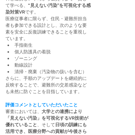
て学べる、
“見えない汚染”を可視化する感
染対策VR
です。
医療従事者に限らず、住民・避難所担当
者も参加できる設計とし、次のような要
素を安全に反復訓練できることを重視し
ています。
手指衛生
個人防護具の着脱
ゾーニング
動線設計
清掃・廃棄（汚染物の扱いを含む）
さらに、手順のアップデートを継続的に
反映することで、避難所の交差感染など
も未然に防ぐことを目指しています。
評価コメントとしていただいたこと
審査においては、
大学との連携により
「見えない汚染」を可視化するVR技術が
優れていること
、そして
日頃の訓練にも
活用でき、医療分野への貢献が今後さら