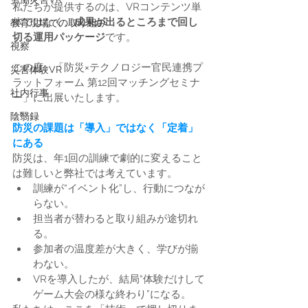
私たちが提供するのは、VRコンテンツ単
体ではなく、
成果が出るところまで回し
教育現場での取り組み
切る運用パッケージ
です。
視察
この度、「防災×テクノロジー官民連携プ
災害体験VR
ラットフォーム 第12回マッチングセミナ
社内行事
ー」に出展いたします。
陰翳録
防災の課題は「導入」ではなく「定着」
にある
防災は、年1回の訓練で劇的に変えること
は難しいと弊社では考えています。
訓練が“イベント化”し、行動につなが
らない。
担当者が替わると取り組みが途切れ
る。
参加者の温度差が大きく、学びが揃
わない。
VRを導入したが、結局“体験だけして
ゲーム大会の様な終わり”になる。