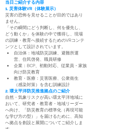
当日ご紹介する内容
1. 災害体験VR（体験展示）
災害の恐怖を見せることが目的ではあり
ません。
「その瞬間にどう判断し、何を優先し、
どう動くか」を体験の中で獲得し、現場
の訓練・教育へ接続するためのVRコンテ
ンツとして設計されています。
自治体：地域防災訓練、避難所運
営、住民啓発、職員研修
企業：BCP、初動対応、従業員・家族
向け防災教育
教育・医療：災害医療、公衆衛生
（感染対策）を含む訓練設計
2. 環太平洋防災推進拠点のご紹介
自然・気象リスクが高い環太平洋地域に
おいて、研究者・教育者・地域リーダー
へ向け、「防災教育の標準化（再現可能
な学び方の型）」を届けるために、高知
へ拠点を創設と展開についてご紹介しま