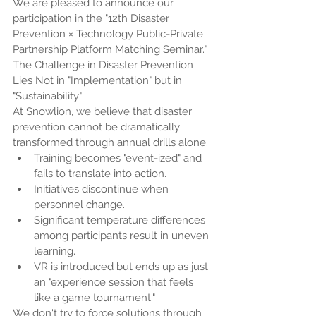
We are pleased to announce our 
participation in the "12th Disaster 
Prevention × Technology Public-Private 
Partnership Platform Matching Seminar."
The Challenge in Disaster Prevention 
Lies Not in "Implementation" but in 
"Sustainability"
At Snowlion, we believe that disaster 
prevention cannot be dramatically 
transformed through annual drills alone.
Training becomes "event-ized" and 
fails to translate into action.
Initiatives discontinue when 
personnel change.
Significant temperature differences 
among participants result in uneven 
learning.
VR is introduced but ends up as just 
an "experience session that feels 
like a game tournament."
We don't try to force solutions through 