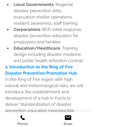
Local Governments
: Regional 
disaster prevention drills, 
evacuation shelter operations, 
resident awareness, staff training
Corporations
: BCP, initial response, 
disaster prevention education for 
employees and families
Education/Healthcare
: Training 
design including disaster medicine 
and public health (infection control)
2. Introduction to the Ring of Fire 
Disaster Prevention Promotion Hub
In the Ring of Fire region with high 
natural and meteorological risks, we will 
introduce the establishment and 
development of a hub in Kochi to 
deliver "standardization of disaster 
prevention education (reproducible 
learning models)" to researchers, 
educators, and community leaders. 
Phone
Email