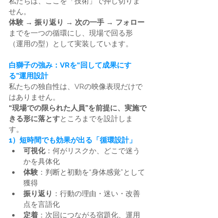
私たちは、ここを「技術」で押し切りま
せん。
体験 → 振り返り → 次の一手 → フォロー
までを一つの循環にし、現場で回る形
（運用の型）として実装しています。
白獅子の強み：VRを“回して成果にす
る”運用設計
私たちの独自性は、VRの映像表現だけで
はありません。
“現場での限られた人員”を前提に、実施で
きる形に落とす
ところまでを設計しま
す。
1）短時間でも効果が出る「循環設計」
可視化
：何がリスクか、どこで迷う
かを具体化
体験
：判断と初動を“身体感覚”として
獲得
振り返り
：行動の理由・迷い・改善
点を言語化
定着
：次回につながる宿題化、運用