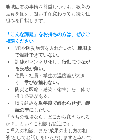
す。
地域固有の事情を尊重しつつも、教育の
品質を揃え、担い手が変わっても続く仕
組みを目指します。
「こんな課題」をお持ちの方は、ぜひご
相談ください
VRや防災施策を入れたいが、
運用ま
で設計できていない。
訓練がマンネリ化し、
行動につなが
る実感が薄い。
住民・社員・学生の温度差が大き
く、
学びが揃わない。
防災と医療（感染・衛生）を一体で
扱う必要がある。
取り組みを
単年度で終わらせず、継
続の型にしたい。
「うちの現場なら、どこから変えられる
か？」というご相談も歓迎です。
ご導入の相談、また“成果の出し方の相
談”としてお話しをいただけますと幸いで