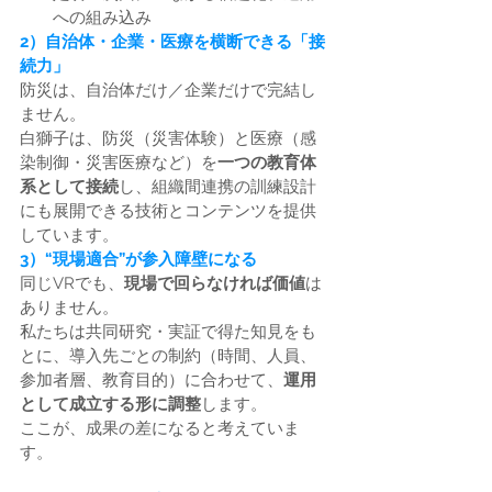
への組み込み
2）自治体・企業・医療を横断できる「接
続力」
防災は、自治体だけ／企業だけで完結し
ません。
白獅子は、防災（災害体験）と医療（感
染制御・災害医療など）を
一つの教育体
系として接続
し、組織間連携の訓練設計
にも展開できる技術とコンテンツを提供
しています。
3）“現場適合”が参入障壁になる
同じVRでも、
現場で回らなければ価値
は
ありません。
私たちは共同研究・実証で得た知見をも
とに、導入先ごとの制約（時間、人員、
参加者層、教育目的）に合わせて、
運用
として成立する形に調整
します。
ここが、成果の差になると考えていま
す。