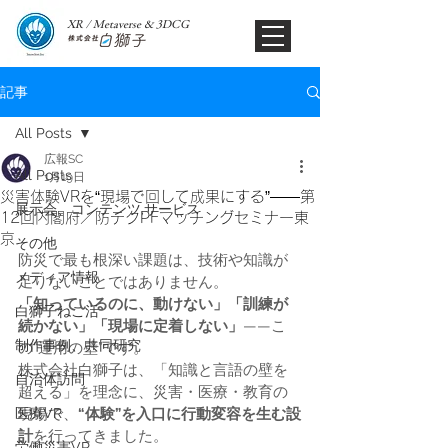
XR / Metaverse & 3DCG​
記事
All Posts
広報SC
All Posts
1月19日
災害体験VRを“現場で回して成果にする”——第
展示会、コンテンツ,サービス
12回内閣府／防テクPFマッチングセミナー東
京
その他
防災で最も根深い課題は、技術や知識が
メディア情報
足りないことではありません。
「知っているのに、動けない」「訓練が
白獅子ねこ活
続かない」「現場に定着しない」
——こ
制作事例、共同研究
の“運用の壁”です。
株式会社白獅子は、「知識と言語の壁を
自治体訪問
超える」を理念に、災害・医療・教育の
医療VR
現場で、
“体験”を入口に行動変容を生む設
計
を行ってきました。
労働災害VR