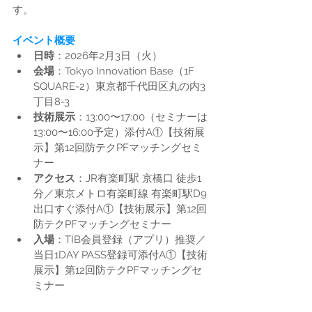
す。
イベント概要
日時
：2026年2月3日（火）
会場
：Tokyo Innovation Base（1F 
SQUARE-2）東京都千代田区丸の内3
丁目8-3
技術展示
：13:00〜17:00（セミナーは
13:00〜16:00予定）添付A①【技術展
示】第12回防テクPFマッチングセミ
ナー
アクセス
：JR有楽町駅 京橋口 徒歩1
分／東京メトロ有楽町線 有楽町駅D9
出口すぐ添付A①【技術展示】第12回
防テクPFマッチングセミナー
入場
：TIB会員登録（アプリ）推奨／
当日1DAY PASS登録可添付A①【技術
展示】第12回防テクPFマッチングセ
ミナー