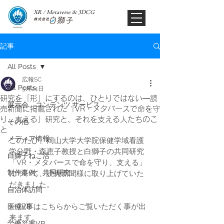
XR / Metaverse & 3DCG​
記事
All Posts
広報SC
All Posts
5月24日
研究を「形」にするのは、ひとりではない—読
展示会、コンテンツ,サービス
売新聞に掲載された「VR・メタバースで命を守
り、支える」研究と、それを支える人たちのこ
その他
と
メディア情報
このたび、岡山大学大学院保健学域看護
学分野・森恵子教授と白獅子の共同研究
白獅子ねこ活
「VR・メタバースで命を守り、支える」
制作事例、共同研究
について、読売新聞様に取り上げていた
だきました。
自治体訪問
▷ 記事はこちらからご覧いただく事が出
医療VR
来ます。 
労働災害VR