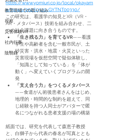
https://www.yomiuri.co.jp/local/okayam
a/news/20260520-GYTNT00330/
教育現場での取り組み
この研究は、看護学の知見とXR（VR・
視察
AR・メタバース）技術を組み合わせ、二
つの社会課題に向き合うものです。
災害体験VR
「生き残る力」を育てるVR
——看護
社内行事
学生や高齢者を含む一般市民が、土
砂災害・洪水・地震・火災といった
陰翳録
災害現場を仮想空間で疑似体験し、
「知識として知っている」を「体が
動く」へ変えていくプログラムの開
発
「支え合う力」をつくるメタバース
——食道がん術後患者さんをはじめ、
地理的・時間的な制約を超えて、同
じ経験を持つ人同士がアバターで匿
名につながれる患者支援の場の構築
紙面では、研究を代表して森恵子教授
と、白獅子から代表の春名が写真ととも