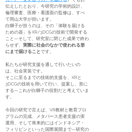
伝えしたとおり、今研究の学術的設計、
倫理審査、医療・看護面の監修は、すべ
て岡山大学が担います。
白獅子が担うのは、その「体験を届ける
ための器」をXR/3DCGの技術で開発する
こと—そして、研究室に閉じた成果で終わ
らせず、
実際に社会のなかで使われる形
にまで届けること
です。
私たちが研究支援を通して行いたいの
は、社会実装です。
そこに至るまでの技術的支援を、XRと
3DCGの技術を用いて行い、提案し、形に
する—これが白獅子の役割だと考えていま
す。
今回の研究で言えば、VR教材と教育プロ
グラムの完成、メタバース患者支援の実
運用、そして将来的にはインドネシア・
フィリピンといった国際展開まで—研究の