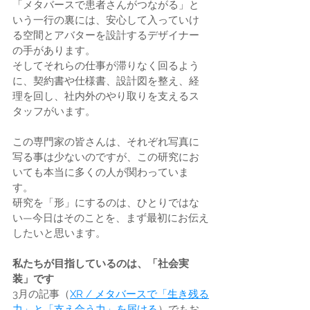
「メタバースで患者さんがつながる」と
いう一行の裏には、安心して入っていけ
る空間とアバターを設計するデザイナー
の手があります。
そしてそれらの仕事が滞りなく回るよう
に、契約書や仕様書、設計図を整え、経
理を回し、社内外のやり取りを支えるス
タッフがいます。
この専門家の皆さんは、それぞれ写真に
写る事は少ないのですが、この研究にお
いても本当に多くの人が関わっていま
す。
研究を「形」にするのは、ひとりではな
い—今日はそのことを、まず最初にお伝え
したいと思います。
私たちが目指しているのは、「社会実
装」です
3月の記事（
XR / メタバースで「生き残る
力」と「支え合う力」を届ける
）でもお