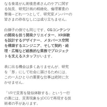
なる食道がん術後患者さんのケアに関す
る知見、研究計画の精緻化、倫理審査の
整備—どれ一つとして、研究室メンバーの
皆さまの存在なしには成り立ちません。
白獅子の側でも同じです。
CGコンテンツ
の開発を担う開発クリエイター、XR体験
を設計するデザイナー、メタバース空間
を構築するエンジニア、そして契約・経
理・広報など総務的な業務でプロジェク
トを支えるスタッフ
がいます。
表に出る機会は多くありませんが、研究
を「形」にして社会に届けるためには、
この一人ひとりの重要な仕事は絶対に欠
かせません。
「VRで災害を疑似体験する」という一行
の裏には、災害現象を3DCGで再現する技
術者の手があります。