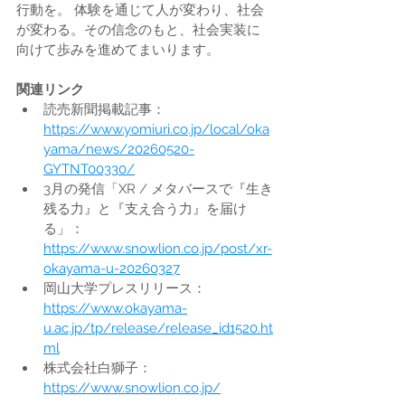
行動を。 体験を通じて人が変わり、社会
が変わる。その信念のもと、社会実装に
向けて歩みを進めてまいります。
関連リンク
読売新聞掲載記事：
https://www.yomiuri.co.jp/local/oka
yama/news/20260520-
GYTNT00330/
3月の発信「XR / メタバースで『生き
残る力』と『支え合う力』を届け
る」：
https://www.snowlion.co.jp/post/xr-
okayama-u-20260327
岡山大学プレスリリース：
https://www.okayama-
u.ac.jp/tp/release/release_id1520.ht
ml
株式会社白獅子：
https://www.snowlion.co.jp/