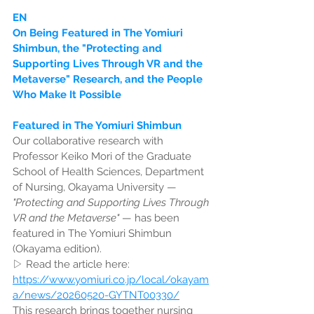
EN
On Being Featured in The Yomiuri 
Shimbun, the "Protecting and 
Supporting Lives Through VR and the 
Metaverse" Research, and the People 
Who Make It Possible
Featured in The Yomiuri Shimbun
Our collaborative research with 
Professor Keiko Mori of the Graduate 
School of Health Sciences, Department 
of Nursing, Okayama University — 
"Protecting and Supporting Lives Through 
VR and the Metaverse"
 — has been 
featured in The Yomiuri Shimbun 
(Okayama edition).
▷ Read the article here: 
https://www.yomiuri.co.jp/local/okayam
a/news/20260520-GYTNT00330/
This research brings together nursing 