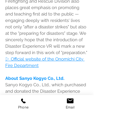
Firefighting and Rescue Division also 
places great emphasis on promoting 
and teaching first aid to the public — 
engaging deeply with residents' lives 
not only "after a disaster strikes" but also 
at the "preparing for disasters" stage. We 
sincerely hope that the introduction of 
Disaster Experience VR will mark a new 
step forward in this work of "preparation."
▷ Official website of the Onomichi City 
Fire Department
About Sanyo Kogyo Co., Ltd.
Sanyo Kogyo Co., Ltd., which purchased 
and donated the Disaster Experience 
VR, is a company that operates from its 
base in Onomichi while playing on a 
Phone
Email
national stage.
Its main businesses include the 
wholesale of piping equipment and 
residential fixtures, the design, 