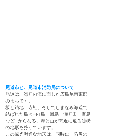
尾道市と、尾道市消防局について
尾道は、瀬戸内海に面した広島県南東部
のまちです。
坂と路地、寺社、そしてしまなみ海道で
結ばれた島々─向島・因島・瀬戸田・百島
など─からなる、海と山が間近に迫る独特
の地形を持っています。
この風光明媚な地形は、同時に、防災の