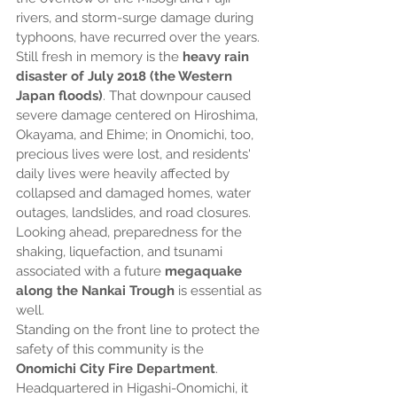
rivers, and storm-surge damage during 
typhoons, have recurred over the years. 
Still fresh in memory is the 
heavy rain 
disaster of July 2018 (the Western 
Japan floods)
. That downpour caused 
severe damage centered on Hiroshima, 
Okayama, and Ehime; in Onomichi, too, 
precious lives were lost, and residents' 
daily lives were heavily affected by 
collapsed and damaged homes, water 
outages, landslides, and road closures. 
Looking ahead, preparedness for the 
shaking, liquefaction, and tsunami 
associated with a future 
megaquake 
along the Nankai Trough
 is essential as 
well.
Standing on the front line to protect the 
safety of this community is the 
Onomichi City Fire Department
. 
Headquartered in Higashi-Onomichi, it 