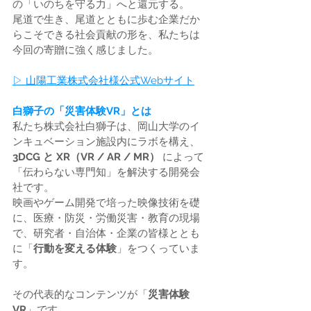
の「いのちを守る力」へと還元する。
尾道で生き、尾道とともに歩む企業だか
らこそできる社会貢献の形を、私たちは
今回の寄贈に強く感じました。
▷ 山陽工業株式会社様公式Webサイト
白獅子の「災害体験VR」とは
私たち株式会社白獅子は、岡山大学のイ
ンキュベーション施設内にラボを構え、
3DCG と XR（VR / AR / MR）
 によって
「伝わらない専門知」を解決する開発会
社です。
映画やゲーム開発で培った映像技術を礎
に、医療・防災・労働災害・教育の現場
で、研究者・自治体・企業の皆様ととも
に「
行動を変える体験
」をつくっていま
す。
その代表的なコンテンツが「
災害体験
VR
」です。