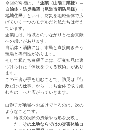
今回の寄贈は、「
企業（山陽工業様）→ 
自治体・防災機関（尾道市消防局様）→ 
地域住民
」という、防災を地域全体で広
げていく一つのモデルだと私たちは考え
ています。
企業には、地域とのつながりと社会貢献
への想いがあります。
自治体・消防には、市民と直接向き合う
現場と専門性があります。
そして私たち白獅子には、研究知見に裏
づけられた「体験をつくる技術」があり
ます。
この三者が手を組むことで、防災は「行
政だけの仕事」から「まち全体で取り組
むもの」へと広がっていきます。
白獅子が地域へお届けできるのは、次の
ようなことです。
地域の実際の風景や地形を反映し
た、
その土地ならではの災害体験コ