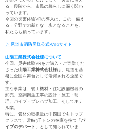
が起きてから」だけでなく「災害に備え
る」段階から、市民の暮らしに深く関わ
っています。
今回の災害体験VRの導入は、この「備え
る」分野での新たな一歩となることを、
私たちも願っています。
▷ 尾道市消防局様公式Webサイト
山陽工業株式会社様について
今回、災害体験VRをご購入・ご寄贈くだ
さった
山陽工業株式会社様
は、尾道を基
盤に全国を舞台として活躍される企業で
す。
主な事業は、管工機材・住宅設備機器の
卸売、空調衛生工事の設計・施工・監
理、パイプ・プレハブ加工、そしてホテ
ル業。
特に、管材の取扱量は中四国でもトップ
クラスで、常時3千トンの在庫を持つ「
パ
イプのデパート
」として知られていま