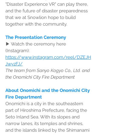
"Disaster Experience VR" can play there, 
and the future of disaster preparedness 
that we at Snowlion hope to build 
together with the community.
The Presentation Ceremony
▶ Watch the ceremony here 
(Instagram): 
https://www.instagram.com/reel/DZEJH
JwyzFJ/
The team from Sanyo Kogyo Co., Ltd. and 
the Onomichi City Fire Department
About Onomichi and the Onomichi City 
Fire Department
Onomichi is a city in the southeastern 
part of Hiroshima Prefecture, facing the 
Seto Inland Sea. With its slopes and 
narrow lanes, its temples and shrines, 
and the islands linked by the Shimanami 