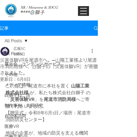
XR / Metaverse & 3DCG​
記事
All Posts
広報SC
All Posts
6月6日
災害体験VRを尾道市へ。─山陽工業様より尾道
展示会、コンテンツ,サービス
市消防局様へ、白獅子の「災害体験VR」が寄贈
されました。
その他
更新日：
6月8日
メディア情報
この度は、尾道市に本社を置く 
山陽工業
株式会社様
 が、私たち株式会社白獅子 の
白獅子ねこ活
「
災害体験VR
」を
尾道市消防局様
へご寄
制作事例、共同研究
贈くださいました。
【贈呈式：令和8年6月1日／場所：尾道市
自治体訪問
消防防災センター】
医療VR
地域の企業が、地域の防災を支える機関
労働災害VR