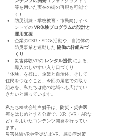
ンテンツの開発
（フォトグラメトリ
等を用いた実在の街の再現も可能で
す）
防災訓練・学校教育・市民向けイベ
ントでの 
VR体験プログラムの設計と
運用支援
企業のCSR・SDGs活動や、自治体の
防災事業と連動した 
協働の枠組みづ
くり
災害体験VRの 
レンタル提供
 による、
導入のしやすい入り口づくり
「体験」を核に、企業と自治体、そして
住民をつなぐこと、今回の尾道での取り
組みを、私たちは他の地域へも広げてい
きたいと願っています。
私たち株式会社白獅子は、防災・災害医
療をはじめとする分野で、XR（VR・ARな
ど）を用いたコンテンツ開発を行ってい
ます。
災害体験VRや労災防止VR、感染症対策