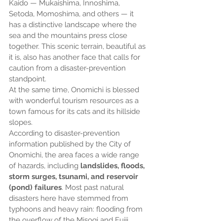
Kaido — Mukaishima, Innoshima, 
Setoda, Momoshima, and others — it 
has a distinctive landscape where the 
sea and the mountains press close 
together. This scenic terrain, beautiful as 
it is, also has another face that calls for 
caution from a disaster-prevention 
standpoint.
At the same time, Onomichi is blessed 
with wonderful tourism resources as a 
town famous for its cats and its hillside 
slopes.
According to disaster-prevention 
information published by the City of 
Onomichi, the area faces a wide range 
of hazards, including 
landslides, floods, 
storm surges, tsunami, and reservoir 
(pond) failures
. Most past natural 
disasters here have stemmed from 
typhoons and heavy rain: flooding from 
the overflow of the Misogi and Fujii 