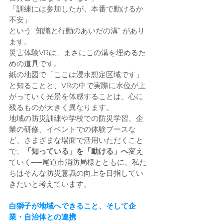
「訓練には参加したが、本番で動けるか
不安」
という “知識と行動のあいだの溝” があり
ます。
災害体験VRは、まさにこの溝を埋めるた
めの道具です。
紙の地図で「ここは浸水想定区域です」
と知ることと、VRの中で実際に水位が上
がっていく光景を体感することは、心に
残るものが大きく異なります。
地域の防災訓練や学校での防災学習、企
業の研修、イベントでの体験ブースな
ど、さまざまな場面で活用いただくこと
で、
「知っている」を「動ける」へ
変え
ていく──尾道市消防局様とともに、私た
ちはそんな防災意識の向上を目指してい
きたいと考えています。
白獅子が地域へできること、そして企
業・自治体との連携