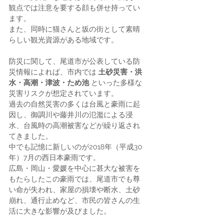
観点では注意を要する顔も併せ持ってい
ます。
また、同時に猫さんと坂の街として素晴
らしい観光資源がある地域です。
防災に関して、尾道市が公表している防
災情報によれば、市内では 
土砂災害・洪
水・高潮・津波・ため池
 といった多様な
災害リスクが想定されています。
過去の自然災害の多くは台風と豪雨に起
因し、御調川や藤井川の氾濫による浸
水、台風時の高潮被害などが繰り返され
てきました。
中でも記憶に新しいのが2018年（平成30
年）7月の西日本豪雨です。
広島・岡山・愛媛を中心に甚大な被害を
もたらしたこの豪雨では、尾道市でも尊
い命が失われ、家屋の損壊や断水、土砂
崩れ、通行止めなど、市民の皆さんの生
活に大きな影響が及びました。