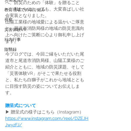
へ、防災のための「体験」を贈ること
へ、私たちにとっても、大変喜ばしい社
教育現場での取り組み
会実装となりました。
視察
山陽工業様の地域愛による温かいご厚意
と、尾道市消防局様の地域の防災意識向
災害体験VR
上へ向けたご英断に心より御礼申し上げ
社内行事
ます。
陰翳録
今ブログでは、今回ご縁をいただいた尾
道市と尾道市消防局様、山陽工業様のご
紹介とともに、地域の防災課題、そして
「災害体験VR」がそこで果たせる役割
と、私たち白獅子がこれから地域ととも
に目指す防災の姿についてお伝えしま
す。
贈呈式について
▶ 贈呈式の様子はこちら（Instagram）
https://www.instagram.com/reel/DZEJH
JwyzFJ/