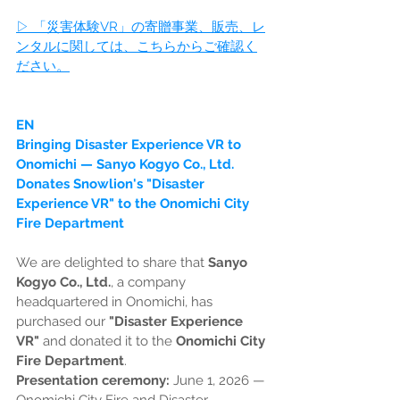
▷ 「災害体験VR」の寄贈事業、販売、レ
ンタルに関しては、こちらからご確認く
ださい。
EN
Bringing Disaster Experience VR to 
Onomichi — Sanyo Kogyo Co., Ltd. 
Donates Snowlion's "Disaster 
Experience VR" to the Onomichi City 
Fire Department
We are delighted to share that 
Sanyo 
Kogyo Co., Ltd.
, a company 
headquartered in Onomichi, has 
purchased our 
"Disaster Experience 
VR"
 and donated it to the 
Onomichi City 
Fire Department
.
Presentation ceremony:
 June 1, 2026 — 