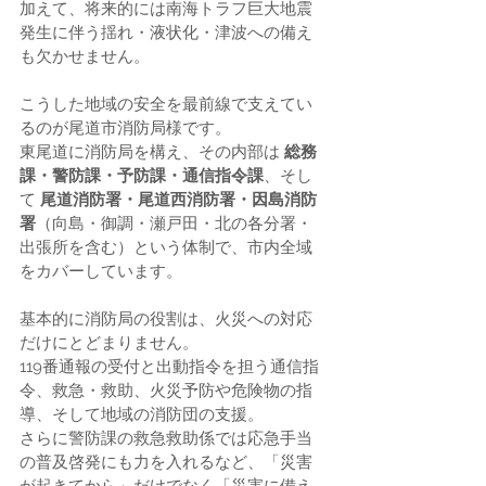
加えて、将来的には南海トラフ巨大地震
発生に伴う揺れ・液状化・津波への備え
も欠かせません。
こうした地域の安全を最前線で支えてい
るのが尾道市消防局様です。
東尾道に消防局を構え、その内部は 
総務
課・警防課・予防課・通信指令課
、そし
て 
尾道消防署・尾道西消防署・因島消防
署
（向島・御調・瀬戸田・北の各分署・
出張所を含む）という体制で、市内全域
をカバーしています。
基本的に消防局の役割は、火災への対応
だけにとどまりません。
119番通報の受付と出動指令を担う通信指
令、救急・救助、火災予防や危険物の指
導、そして地域の消防団の支援。
さらに警防課の救急救助係では応急手当
の普及啓発にも力を入れるなど、「災害