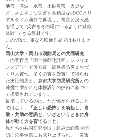
地震・津波・水害・土砂災害・火災な
ど、さまざまな災害を高精度な3DCGとリ
アルタイム演算で再現し、視覚と没入感
を通じて “災害をその場にいるように疑似
体験” できる教材です。
このVRは、単なる映像作品ではありませ
ん。
岡山大学・岡山市消防局との共同研究
（内閣官房「国土強靱化計画」レジリエ
ンスアワード優秀賞、総務省防災まちづ
くり大賞他、多くの賞を受賞）で得られ
た実証知見と、
京都大学防災研究所
との
連携で磨かれた体験設計の技術に基づい
て構築されています。
目指しているのは、ただ怖がらせること
ではなく、
「正しい恐怖」を喚起し、自
助・共助の意識と、いざというときに身
体が動く力を育てること
。
私たちの共同研究や取り組みは総務省消
防庁の事例集にも取り上げられ、「災害