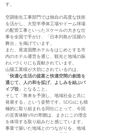
す。
空調衛生工事部門では独自の高度な技術
を活かし、大型半導体工場やドーム球場
の配管工事といったスケールの大きな仕
事を全国で手がけ、「日本列島が活躍の
舞台」を掲げています。
また、尾道国際ホテルをはじめとする市
内のホテル運営を通じ、観光と地域の賑
わいづくりにも貢献されています。
山陽工業様が大切にされているのは、
「
快適な生活の提案と快適空間の創造を
通じて、人の和を拡げ、よしみを結ぶパ
イプ役
」となること。
そして「将来を予測し、地域社会と共に
発展する」という姿勢です。SDGsにも積
極的に取り組まれる同社にとって、今回
の災害体験VRの寄贈は、まさにこの理念
を体現する取り組みだと感じています。
事業で築いた地域とのつながりを、地域