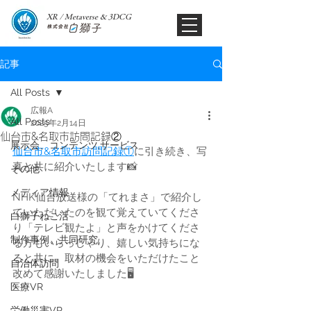
XR / Metaverse & 3DCG​
記事
All Posts
広報A
All Posts
2025年2月14日
仙台市&名取市訪問記録②
展示会、コンテンツ,サービス
仙台市&名取市訪問記録①
に引き続き、写
真と共に紹介いたします📸
その他
メディア情報
NHK仙台放送様の「てれまさ」で紹介し
ていただいたのを観て覚えていてくださ
白獅子ねこ活
り「テレビ観たよ」と声をかけてくださ
制作事例、共同研究
る方もいらっしゃり、嬉しい気持ちにな
ると共に、取材の機会をいただけたこと
自治体訪問
改めて感謝いたしました🖥️
医療VR
労働災害VR