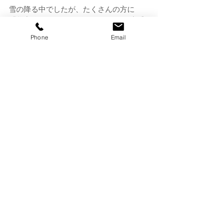
雪の降る中でしたが、たくさんの方に
「災害体験VR」をご体験いただき、貴重
なご意見や暖かいお言葉もいただくこと
Phone
Email
のできた仙台出張でした。
改めてここに御礼申し上げます🙏
地域のイベントや伝承館、施設などでの
VR体験の導入にご興味のある方はお気軽
にご相談くださいませ🥽
最適な方法でご提供できるようぜひお話
を聞かせてください。
（株式会社白獅子　広報担当A）
すべて表示
最新記事