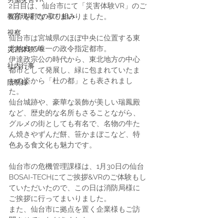
2日目は、仙台市にて「災害体験VR」のご
教育現場での取り組み
紹介を行なってまいりました。
視察
仙台市は宮城県のほぼ中央に位置する東
北地方で唯一の政令指定都市。
災害体験VR
伊達政宗公の時代から、東北地方の中心
社内行事
都市として発展し、緑に包まれていたま
ちの姿から「杜の都」とも表されまし
陰翳録
た。
仙台城跡や、豪華な装飾が美しい瑞鳳殿
など、歴史的な名所もさることながら、
グルメの街としても有名で、名物の牛た
ん焼きやずんだ餅、笹かまぼこなど、特
色ある食文化も魅力です。
仙台市の危機管理課様は、1月30日の仙台
BOSAI-TECHにてご挨拶&VRのご体験もし
ていただいたので、この日は消防局様に
ご挨拶に行ってまいりました。
また、仙台市に拠点を置く企業様もご訪