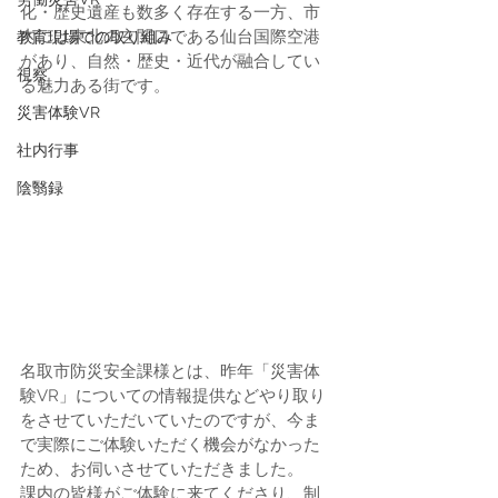
化・歴史遺産も数多く存在する一方、市
内には東北の玄関口である仙台国際空港
教育現場での取り組み
があり、自然・歴史・近代が融合してい
視察
る魅力ある街です。 
災害体験VR
社内行事
陰翳録
名取市防災安全課様とは、昨年「災害体
験VR」についての情報提供などやり取り
をさせていただいていたのですが、今ま
で実際にご体験いただく機会がなかった
ため、お伺いさせていただきました。
課内の皆様がご体験に来てくださり、制