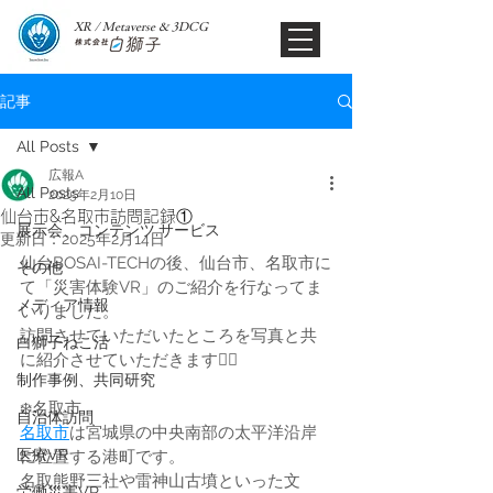
XR / Metaverse & 3DCG​
記事
All Posts
広報A
All Posts
2025年2月10日
仙台市&名取市訪問記録①
展示会、コンテンツ,サービス
更新日：
2025年2月14日
仙台BOSAI-TECHの後、仙台市、名取市に
その他
て「災害体験VR」のご紹介を行なってま
メディア情報
いりました。
訪問させていただいたところを写真と共
白獅子ねこ活
に紹介させていただきます🙂‍↕️
制作事例、共同研究
❄️名取市
自治体訪問
名取市
は宮城県の中央南部の太平洋沿岸
医療VR
に位置する港町です。
名取熊野三社や雷神山古墳といった文
労働災害VR