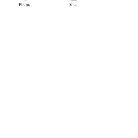
Phone
Email
名取市マスコットキャラクター「カーナ