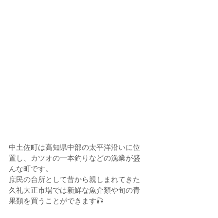
中
土佐町は高知県中部の太平洋沿いに位
置し、
カツオの一本釣りなどの漁業が盛
んな町です。
庶民の台所として昔から親しまれてきた
久礼大正市場では新鮮な魚介類や旬の青
果類を買うことができます🎣