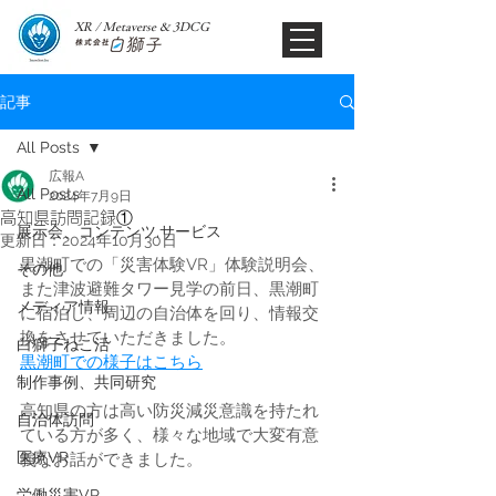
XR / Metaverse & 3DCG​
記事
All Posts
広報A
All Posts
2024年7月9日
高知県訪問記録①
展示会、コンテンツ,サービス
更新日：
2024年10月30日
黒潮町での「災害体験VR」体験説明会、
その他
また津波避難タワー見学の前日、黒潮町
メディア情報
に宿泊し、周辺の自治体を回り、情報交
換をさせていただきました。
白獅子ねこ活
黒潮町での様子はこちら
制作事例、共同研究
高知県の方は高い防災減災意識を持たれ
自治体訪問
ている方が多く、様々な地域で大変有意
医療VR
義なお話ができました。
労働災害VR