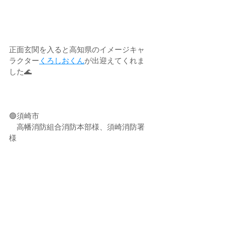
正面玄関を入ると高知県のイメージキャ
ラクター
くろしおくん
が出迎えてくれま
した🌊
🟢須崎市
　高幡消防組合消防本部様、須崎消防署
様