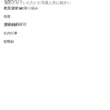
撮影させていただいた写真と共に紹介い
たします🌊
教育現場での取り組み
視察
🟢高知県庁様
災害体験VR
社内行事
陰翳録