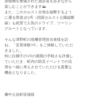
原植物を整備された遊歩道を歩きながら
楽しむことができます⛰️
また、このカルスト台地を縦断するよう
に通る県道383号（四国カルスト公園縦断
線）も絶景で人気のドライブ、ツーリン
グルートとなっています。
そんな津野町の危機管理担当者様を訪
ね、「災害体験VR」をご体験していただ
きました。
特に白獅子のVRの展開の手軽さを評価し
ていただき、町内の防災イベントでの活
用を一緒に考えさせていただける貴重な
機会となりました。
🟢中土佐町役場様