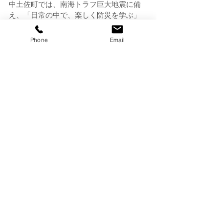
中土佐町では、南海トラフ巨大地震に備
え、
「日常の中で、楽しく防災を学ぶ」
ことをテーマとした「防災テーマパーク
宣言」の活動に取り組んでおり、今年度
Phone
Email
開催される「なかとさ防災フェスタ」に
ついてもご紹介くださいました。
他にも中土佐町の地域性やこれまでの防
災に関する催しやコンテンツなど、多く
の貴重な情報を共有することができまし
た。
高知で暮らす皆様のお考えに触れ、私の
中での防災減災に関する意識や考え方も
さらに深まったように感じております。
ご多忙の中、貴重なお時間をいただき、
誠にありがとうございました。