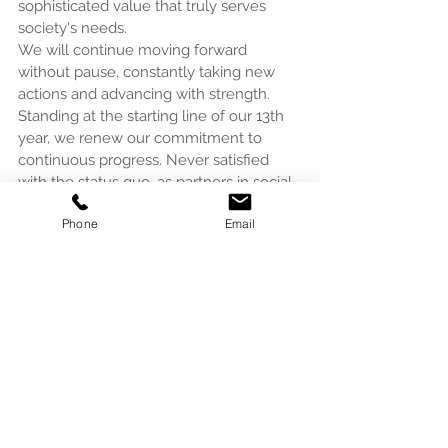
sophisticated value that truly serves 
society's needs.
We will continue moving forward 
without pause, constantly taking new 
actions and advancing with strength. 
Standing at the starting line of our 13th 
year, we renew our commitment to 
continuous progress. Never satisfied 
with the status quo, as partners in social 
transformation, we will work with society 
Phone
Email
and people to elevate "experiences" into 
"sensations." Through sustainable habit 
formation, we will dedicate ourselves to 
creating value that enriches each 
individual's life.
We sincerely ask for your continued 
support and guidance in our 13th year. 
We are confident that this new year we 
walk together will be fruitful.
We look forward to your continued 
support.