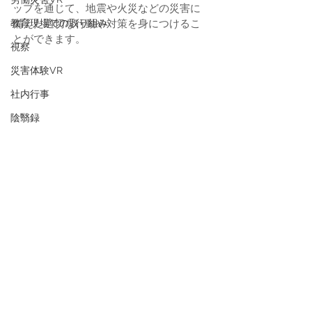
ップを通じて、地震や火災などの災害に
教育現場での取り組み
備えた適切な行動や対策を身につけるこ
とができます。
視察
災害体験VR
社内行事
陰翳録