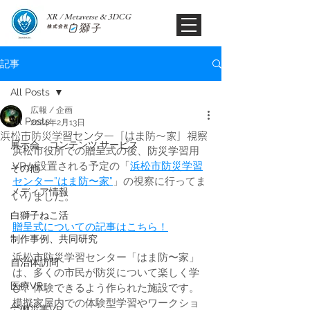
XR / Metaverse & 3DCG​
記事
All Posts
広報 / 企画
All Posts
2024年2月13日
浜松市防災学習センター「はま防〜家」視察
展示会、コンテンツ,サービス
浜松市役所での贈呈式の後、防災学習用
VRが設置される予定の「
浜松市防災学習
その他
センター”はま防〜家”
」の視察に行ってま
メディア情報
いりました。
白獅子ねこ活
贈呈式についての記事はこちら！
制作事例、共同研究
浜松市防災学習センター「はま防〜家」
自治体訪問
は、多くの市民が防災について楽しく学
医療VR
び、体験できるよう作られた施設です。
模擬家屋内での体験型学習やワークショ
労働災害VR