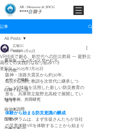
XR / Metaverse & 3DCG​
記事
All Posts
広報SC
All Posts
2025年1月15日
VR技術で創る、新世代への防災教育 ー 龍野北
展示会、コンテンツ,サービス
高校での実践的な取り組み1/3
更新日：
2025年7月25日
その他
阪神・淡路大震災から約30年。
メディア情報
震災の記憶と教訓を次世代に継承しつ
つ、VR技術を活用した新しい防災教育の
白獅子ねこ活
形を、兵庫県立龍野北高校で展開してい
制作事例、共同研究
ます。
自治体訪問
体験から始まる防災意識の醸成
医療VR
プログラムは、まず生徒さんたちが当社
の災害体験VRを体験することから始まり
労働災害VR