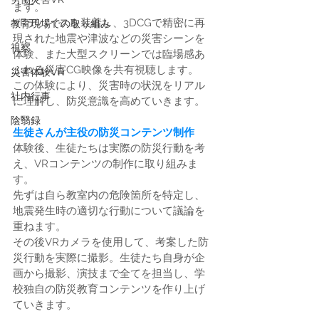
ます。
VRデバイスを装着し、3DCGで精密に再
教育現場での取り組み
現された地震や津波などの災害シーンを
視察
体験、また大型スクリーンでは臨場感あ
ふれる災害CG映像を共有視聴します。
災害体験VR
この体験により、災害時の状況をリアル
社内行事
に理解し、防災意識を高めていきます。
陰翳録
生徒さんが主役の防災コンテンツ制作
体験後、生徒たちは実際の防災行動を考
え、VRコンテンツの制作に取り組みま
す。
先ずは自ら教室内の危険箇所を特定し、
地震発生時の適切な行動について議論を
重ねます。
その後VRカメラを使用して、考案した防
災行動を実際に撮影。生徒たち自身が企
画から撮影、演技まで全てを担当し、学
校独自の防災教育コンテンツを作り上げ
ていきます。