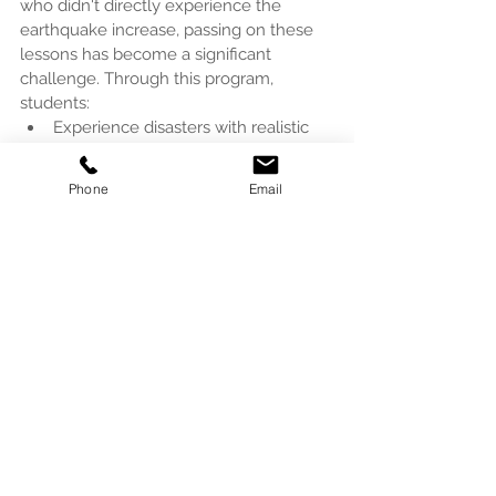
who didn't directly experience the 
earthquake increase, passing on these 
lessons has become a significant 
challenge. Through this program, 
students:
Experience disasters with realistic 
immediacy
Actively consider disaster 
Phone
Email
prevention actions
Participate in VR content creation 
Through these stages, they come 
to view disaster prevention as 
personally relevant.
Future Prospects
We plan to expand this initiative to other 
educational institutions, using the 
Tatsuno Kita High School project as a 
model case. We aim to spread this new 
form of disaster prevention education, 
which integrates VR-3DCG technology 