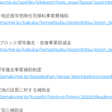
ba.mie.jp/soshiki/kikikanri/hojo_josei/bosai/2449.ht
志摩市	志摩市がけ地近接等危険住宅移転事業費補助	
hima.mie.jp/kakuka/kensetsubu/eizenshitsu/eizen_
志摩市	令和6年度ブロック塀等撤去・改修事業助成金	
hima.mie.jp/kakuka/kensetsubu/eizenshitsu/eizen_bo
玉城町	ブロック塀等撤去事業補助制度	
n.tamaki.mie.jp/bosaibohan/bosai/blockbeihozyoseid
玉城町	家庭用蓄電池の設置に対する補助金	
n.tamaki.mie.jp/kurashi/kankyo/hojyo/2022chikudenc
大紀町	防災備えて安心補助金	