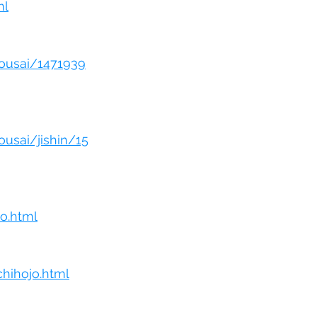
ml
bousai/1471939
usai/jishin/15
o.html
hihojo.html