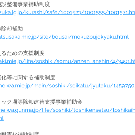
鈴鹿市	津波避難施設整備事業補助制度	
uzuka.lg.jp/kurashi/safe/1001523/1001555/1001571.h
松阪市	木造住宅の除却補助	
atsusaka.mie.jp/site/bousai/mokuzoujokyaku.html
多気町	地震に備えるための支援制度	
aki.mie.jp/life/soshiki/somu/anzen_anshin/4/3401.h
明和町	住宅の耐震化等に関する補助制度	
meiwa.mie.jp/main/soshiki/seikatu/jyutaku/1459750
明和町	明和町ブロック塀等除却建替支援事業補助金	
meiwa.gunma.jp/life/soshiki/toshikensetsu/toshika
ml
大台町	木造住宅の耐震化補助制度	