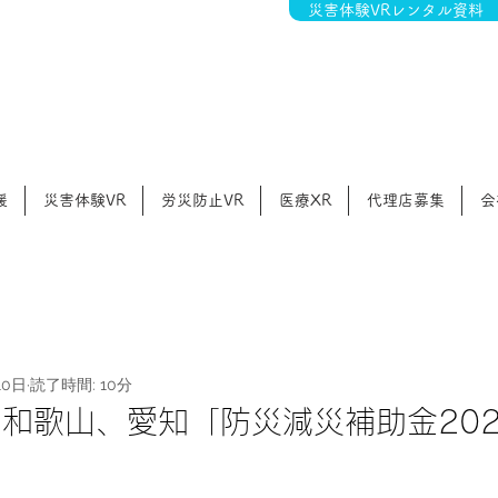
災害体験VRレンタル資料
援
災害体験VR
労災防止VR
医療XR
代理店募集
会
10日
読了時間: 10分
和歌山、愛知「防災減災補助金202