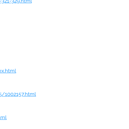
-321-329.html
x.html
5/1002157.html
tml