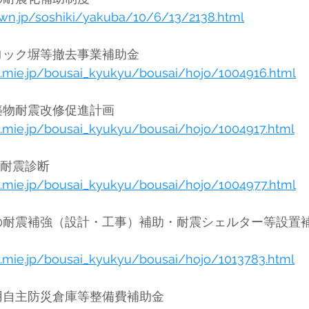
own.jp/soshiki/yakuba/10/6/13/2138.html
伊勢市	伊勢市ブロック塀等撤去事業補助金	
se.mie.jp/bousai_kyukyu/bousai/hojo/1004916.html
伊勢市	伊勢市建築物耐震改修促進計画	
se.mie.jp/bousai_kyukyu/bousai/hojo/1004917.html
勢市	木造住宅の無料耐震診断	
se.mie.jp/bousai_kyukyu/bousai/hojo/1004977.html
（解体）工事補助	
se.mie.jp/bousai_kyukyu/bousai/hojo/1013783.html
鳥羽市	津波対策用自主防災倉庫等整備費補助金	