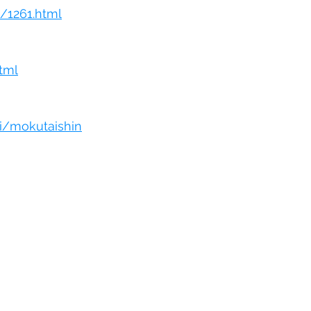
/1261.html
tml
i/mokutaishin