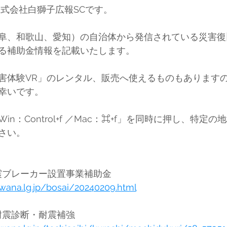
式会社白獅子広報SCです。 
阜、和歌山、愛知）の自治体から発信されている
災害復
る補助金情報を記載いたします。
害体験VR」のレンタル、販売へ使えるものもあります
幸いです。
n：Control+f ／Mac：⌘+f」を同時に押し、特定
さい。
桑名市	桑名市感震ブレーカー設置事業補助金	
uwana.lg.jp/bosai/20240209.html
桑名市	地震対策耐震診断・耐震補強	