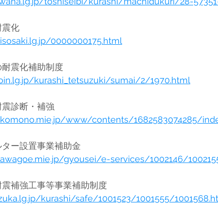
uwana.lg.jp/toshiseibi/kurashi/machidukuri/28-57351
木曽岬町	住まいの耐震化	
isosaki.lg.jp/0000000175.html
東員町	木造住宅の耐震化補助制度	
oin.lg.jp/kurashi_tetsuzuki/sumai/2/1970.html
菰野町	木造住宅耐震診断・補強	
.komono.mie.jp/www/contents/1682583074285/inde
川越町	耐震シェルター設置事業補助金	
kawagoe.mie.jp/gyousei/e-services/1002146/100215
鈴鹿市	木造住宅耐震補強工事等事業補助制度	
uzuka.lg.jp/kurashi/safe/1001523/1001555/1001568.h