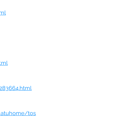
tml
tml
283664.html
ihatuhome/tos