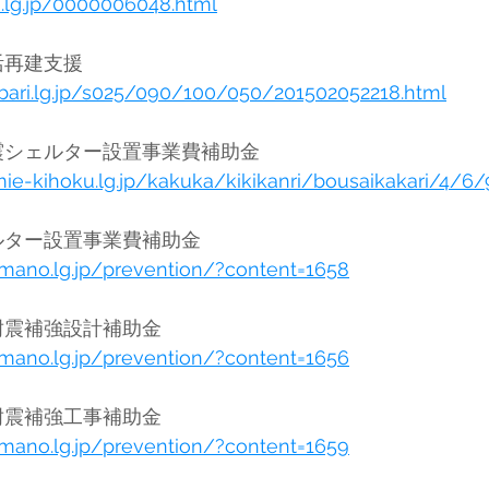
a.lg.jp/0000006048.html
名張市	被災者生活再建支援	
abari.lg.jp/s025/090/100/050/201502052218.html
紀北町	紀北町耐震シェルター設置事業費補助金	
ie-kihoku.lg.jp/kakuka/kikikanri/bousaikakari/4/6/
熊野市	耐震シェルター設置事業費補助金	
umano.lg.jp/prevention/?content=1658
熊野市	木造住宅耐震補強設計補助金	
umano.lg.jp/prevention/?content=1656
熊野市	木造住宅耐震補強工事補助金	
umano.lg.jp/prevention/?content=1659