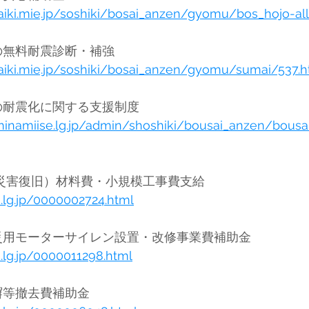
aiki.mie.jp/soshiki/bosai_anzen/gyomu/bos_hojo-all
大紀町	木造住宅の無料耐震診断・補強	
aiki.mie.jp/soshiki/bosai_anzen/gyomu/sumai/537.h
南伊勢町	木造住宅の耐震化に関する支援制度	
minamiise.lg.jp/admin/shoshiki/bousai_anzen/bousa
伊賀市	農林関係(災害復旧）材料費・小規模工事費支給	
a.lg.jp/0000002724.html
伊賀市	伊賀市防災用モーターサイレン設置・改修事業費補助金	
a.lg.jp/0000011298.html
伊賀市	ブロック塀等撤去費補助金	