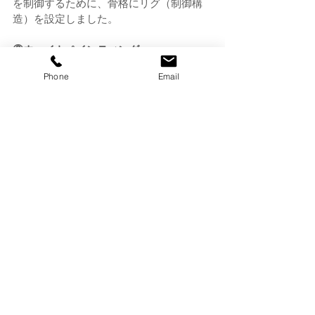
を制御するために、骨格にリグ（制御構
造）を設定しました。
⑥ウェイトペインティング
キャラクターのメッシュ（体表の収縮さ
Phone
Email
れた面の構成）とボーンの関係を調整
し、動きを自然に見せるための細かな作
業を行いました。
これらの工程を経て、「家康くん」「直
虎ちゃん」は、どんな動きも自然で、表
情豊かな3Dキャラクターとして新たな次
元に足を踏み出しました。
私たち株式会社白獅子は、浜松市マスコ
ットキャラクター「出世大名家康くん」
と「出世法師直虎ちゃん」、そしてこれ
から3Dキャラクター化されていく全国の