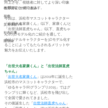
向上させ、視聴者に対してより深い印象
を残すことができます。
教育現場での取り組み
視察
今回は、浜松市マスコットキャラクター
「出世大名家康くん」(以下、家康くん)と
災害体験VR
「出世法師直虎ちゃん」(以下、直虎ちゃ
社内行事
ん)の3Dモデル化のご紹介を通して、
オリジナルキャラクターを3Dモデル化す
陰翳録
ることによってもたらされるメリットや
魅力をお伝えいたします。
「出世大名家康くん」と「出世法師直虎
ちゃん」
「
出世大名家康くん
」は2011年に誕生した
浜松市のマスコットキャラクターで、
「ゆるキャラ(R)グランプリ2015」ではグ
ランプリに輝くなど、浜松市を飛び出し
て全国で愛されてきました。
その後誕生した「
出世法師直虎ちゃん
」