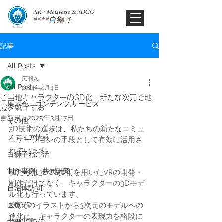
XR / Metaverse & 3DCG​
記事
All Posts
広報A
All Posts
2024年4月4日
ご当地キャラクターの3D化：新たな次元で地
展示会、コンテンツ,サービス
域を魅了する
更新日：
2025年3月17日
その他
3D技術の進歩は、私たちの新たなコミュ
メディア情報
ニケーションの手段として有効に活用さ
れています。
白獅子ねこ活
制作事例、共同研究
私たちは3DCG技術を用いたVRの開発・
制作だけでなく、キャラクターの3Dモデ
自治体訪問
ル化も行っています。
医療VR
2次元のイラストから3次元のモデルへの
進化は、キャラクターの表現力を格段に
労働災害VR