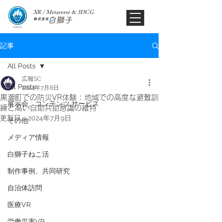
XR / Metaverse & 3DCG​
記事
All Posts
広報SC
All Posts
2024年7月8日
黒潮町での防災VR体験：地域での高度な避難訓
展示会、コンテンツ,サービス
練と高い自助共助意識の維持
更新日：
2024年7月9日
その他
メディア情報
白獅子ねこ活
制作事例、共同研究
自治体訪問
医療VR
労働災害VR