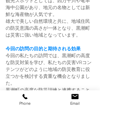
観光スポットとしては、四万十川や竜串
海中公園があり、地元の名物としては新
鮮な海産物が人気です。
雄大で美しい自然環境と共に、地域住民
の防災意識の高さが一体となり、黒潮町
は災害に強い地域となっています。 
今回の訪問の目的と期待される効果
今回の私たちの訪問では、黒潮町の高度
な防災対策を学び、私たちの災害VRコン
テンツがどのように地域の防災教育に役
立つかを検討する貴重な機会となりまし
た。
黒潮町の高度な防災訓練と連携すること
で、より実践的で効果的な防災教育を実
Phone
Email
現し、地域全体の防災意識をさらに高め
ることが期待されると考えています。
今後の連携や協力の可能性
今後も黒潮町との連携を強化し、災害VR
コンテンツを活用した防災教育の普及を