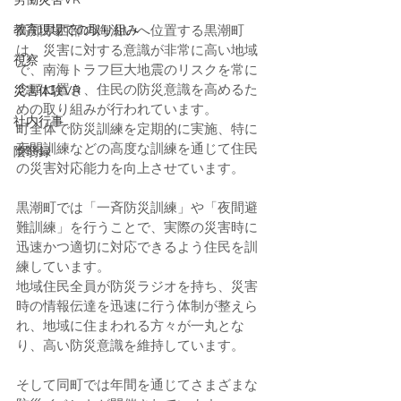
教育現場での取り組み
高知県西部の海沿いへ位置する黒潮町
は、災害に対する意識が非常に高い地域
視察
で、
南海トラフ巨大地震のリスクを常に
念頭に置き、住民の防災意識を高めるた
災害体験VR
めの取り組みが行われています。
社内行事
町全体で防災訓練を定期的に実施、特に
夜間訓練などの高度な訓練を通じて住民
陰翳録
の災害対応能力を向上させています​​。 
黒潮町では「一斉防災訓練」や「夜間避
難訓練」を行うことで、実際の災害時に
迅速かつ適切に対応できるよう住民を訓
練しています。
地域住民全員が防災ラジオを持ち、災害
時の情報伝達を迅速に行う体制が整えら
れ、地域に住まわれる方々が一丸とな
り、高い防災意識を維持しています​。 
そして同町では年間を通じてさまざまな