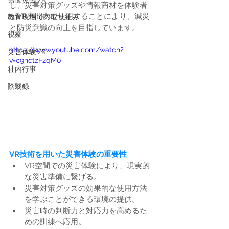
し、災害対策グッズや情報商材を体験者
がVR空間内で使用することにより、減災
教育現場での取り組み
と防災意識の向上を目指しています。
視察
https://www.youtube.com/watch?
災害体験VR
v=c9hctzF2qM0
社内行事
陰翳録
VR技術を用いた災害体験の重要性
VR空間での災害体験により、現実的
な災害準備に繋げる。
災害対策グッズの効果的な使用方法
を学ぶことができる環境の提供。
災害時の判断力と対応力を高めるた
めの訓練へ応用。