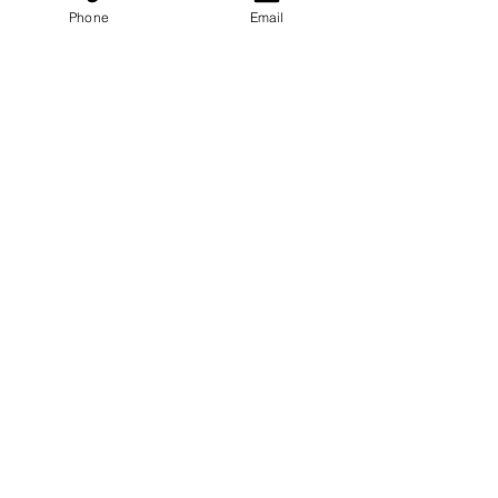
Phone
Email
コメント
この投稿へのコメントは利用でき
炎の中で溶けたカメラ ─
「なぜ」を、封
なくなりました。詳細はサイト所
有者にお問い合わせください。
災害体験VRは、あの日生
白獅子の研究支
まれた
て