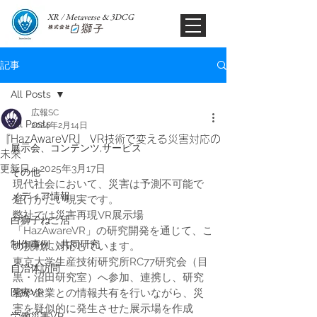
XR / Metaverse & 3DCG​
記事
All Posts
広報SC
All Posts
2024年2月14日
『HazAwareVR』 VR技術で変える災害対応の
展示会、コンテンツ,サービス
未来
更新日：
2025年3月17日
その他
現代社会において、災害は予測不可能で
メディア情報
避けがたい現実です。
弊社では災害再現VR展示場
白獅子ねこ活
「HazAwareVR」の研究開発を通じて、こ
制作事例、共同研究
の挑戦に対応しています。
東京大学生産技術研究所RC77研究会（目
自治体訪問
黒・沼田研究室）へ参加、連携し、研究
医療VR
者や企業との情報共有を行いながら、災
害を疑似的に発生させた展示場を作成
労働災害VR