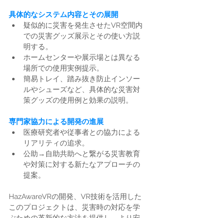
具体的なシステム内容とその展開
疑似的に災害を発生させたVR空間内
での災害グッズ展示とその使い方説
明する。
ホームセンターや展示場とは異なる
場所での使用実例提示。
簡易トレイ、踏み抜き防止インソー
ルやシューズなど、具体的な災害対
策グッズの使用例と効果の説明。
専門家協力による開発の進展
医療研究者や従事者との協力による
リアリティの追求。
公助→自助共助へと繋がる災害教育
や対策に対する新たなアプローチの
提案。
HazAwareVRの開発、VR技術を活用した
このプロジェクトは、災害時の対応を学
ぶための革新的な方法を提供し、より安