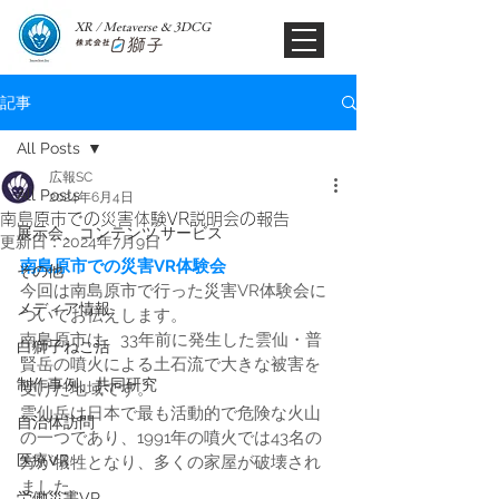
XR / Metaverse & 3DCG​
記事
All Posts
広報SC
All Posts
2024年6月4日
南島原市での災害体験VR説明会の報告
展示会、コンテンツ,サービス
更新日：
2024年7月9日
南島原市での災害VR体験会
その他
今回は南島原市で行った災害VR体験会に
メディア情報
ついてお伝えします。
南島原市は、33年前に発生した雲仙・普
白獅子ねこ活
賢岳の噴火による土石流で大きな被害を
制作事例、共同研究
受けた地域です。
雲仙岳は日本で最も活動的で危険な火山
自治体訪問
の一つであり、1991年の噴火では43名の
医療VR
方が犠牲となり、多くの家屋が破壊され
ました。
労働災害VR