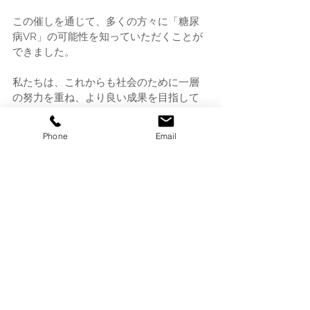
この催しを通じて、多くの方々に「糖尿
病VR」の可能性を知っていただくことが
できました。
私たちは、これからも社会のために一層
の努力を重ね、より良い成果を目指して
参ります。
Phone
Email
今後も医療現場や教育現場での活用を目
指し、さらなる研究と開発を進めていき
ます。
すべて表示
最新記事