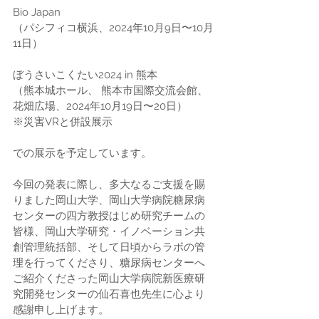
Bio Japan
（パシフィコ横浜、2024年10月9日〜10月
11日）
ぼうさいこくたい2024 in 熊本
（熊本城ホール、 熊本市国際交流会館、 
花畑広場、2024年10月19日〜20日）
※災害VRと併設展示
での展示を予定しています。
今回の発表に際し、多大なるご支援を賜
りました岡山大学、岡山大学病院糖尿病
センターの四方教授はじめ研究チームの
皆様、岡山大学研究・イノベーション共
創管理統括部、そして日頃からラボの管
理を行ってくださり、糖尿病センターへ
ご紹介くださった岡山大学病院新医療研
究開発センターの仙石喜也先生に心より
感謝申し上げます。