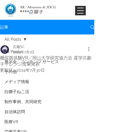
XR / Metaverse & 3DCG​
記事
All Posts
広報SC
All Posts
2024年7月1日
糖尿病体験VR／岡山大学研究協力会 産学共創
展示会、コンテンツ,サービス
チャレンジ成果発表
更新日：
2024年7月30日
その他
メディア情報
白獅子ねこ活
制作事例、共同研究
自治体訪問
医療VR
労働災害VR