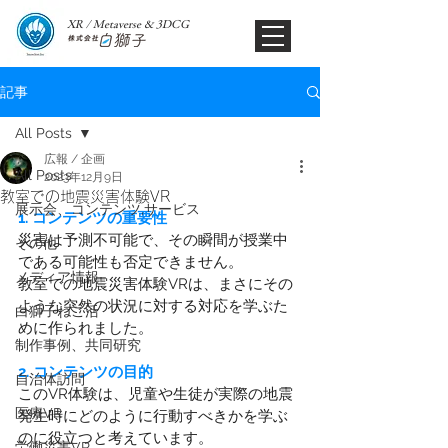
XR / Metaverse & 3DCG​
記事
All Posts
広報 / 企画
All Posts
2023年12月9日
教室での地震災害体験VR
展示会、コンテンツ,サービス
1. コンテンツの重要性
災害は予測不可能で、その瞬間が授業中
その他
である可能性も否定できません。
メディア情報
教室での地震災害体験VRは、まさにその
ような突然の状況に対する対応を学ぶた
白獅子ねこ活
めに作られました。
制作事例、共同研究
2. コンテンツの目的
自治体訪問
このVR体験は、児童や生徒が実際の地震
医療VR
発生時にどのように行動すべきかを学ぶ
のに役立つと考えています。
労働災害VR