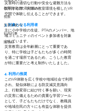
災害時の適切な行動や安全な避難方法を
教育現場での取り組み
説明する際、実際の教室環境を模したVR
空間で体験し伝えることができます。 
視察
3. 対象となる利用者
災害体験VR
主に小中学校の生徒、PTAのメンバー、地
社内行事
域コミュニティのイベント参加者を対象
としています。
陰翳録
災害教育は全年齢層にとって重要であ
り、特に学校は子どもたちが多くの時間
を過ごす場所であるため、こうした教育
が特に重要だと考え制作いたしました。
4. 利用の推奨
このVR体験を広く学校や地域社会で利用
され、疑似体験による防災減災意識向
上、行動変容に結び付く事を願い、現実
の災害に備えるための貴重な学習ツール
として、子どもたちだけでなく、教職員
や地域住民の方々にも有益な体験を提供