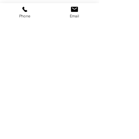
既存のVR空間提供サービスでは制約があり、また
細かな設定が出来ない場合、弊社の持つXR技術
Phone
Email
でご要望に沿った研究のお手伝いが出来るので
は、と考えています。
デモ体験、他オンラインで説明いたします。
XR / Metaverse & 3DCG​
See Change Act!
​見て、変わり、行動を！
本社／管理室​
〒700-8530
岡山市北区津島中1-1-1