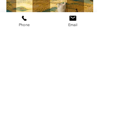
れていきます。 人が悪いの
ではありません。 年月が経
ち、代が替われば、どんな
鮮やかな記憶も、自然と、
遠くなっていく。 それが、
Phone
Email
時の流れというものです。
昔の人は、この、避けよう
のない「薄れ」と、静か
2026年7月19日
∙
11
分
に、長い戦いを、続けてき
第十灯『式神（しきが
ました。今日は、その、い
じらしい工夫の話を、しよ
み）』
うと思います。
ところが、私の雇う人間た
ちが作ろうとしているの
は、それとは、まるで逆の
ものでした。 わざと、人間
に近い、不完全な者を作ろ
う、というのです。 感情的
で、疲れると力を出せず、
こちらの物言いひとつで、
19
0
5
反応が変わる。 とにかく、
手のかかる相手を。 なぜ、
そんな手のかかるものを、