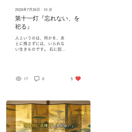
2026年7月26日
∙
10
分
第十一灯『忘れない、を
祀る』
人というのは、何かを、あ
とに残さずには、いられな
い生きものです。 石に刻
み、絵に描き、かたちにす
る。 その多くは、美しさ
や、楽しみのためでしょ
う。 けれど、なかには、そ
うではないものが、ありま
17
0
5
す。 まだ会ったこともな
い、遠い未来の誰かに、ど
うしても、これだけは、伝
えておきたい―そういう、
切実な願いを込めて、残さ
れたものが。 とりわけ、大
きな災いの、記憶です。 災
いの記憶というのは、放っ
ておくと、時とともに、薄