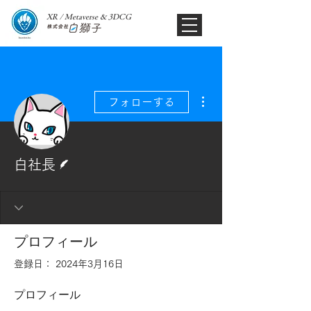
XR / Metaverse & 3DCG​
その他
フォローする
脚本
白社長
プロフィール
登録日： 2024年3月16日
プロフィール