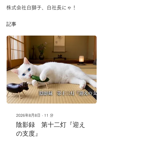
株式会社白獅子、白社長にゃ！
記事
2026年8月8日
∙
11
分
陰影録 第十二灯『迎え
の支度』