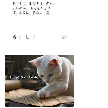
そもそも、お盆とは、何だ
ったのか。 もとをたどれ
ば、お盆は、仏教の「盂蘭
盆会（うらぼんえ）」とい
う行事です。 その名は、サ
ンスクリットの言葉に由来
し、「逆さ吊りの苦しみ」
を意味する、と伝えられま
3
0
す。