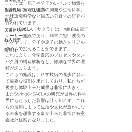
ここでは、原子や分子のレベルで物質を
観察し、新たな物質の開発や生命科学、
教育現場での取り組み
地球環境科学など幅広い分野での研究が
視察
行われています。 
一方、SACLA（サクラ）は、X線自由電子
災害体験VR
レーザー施設であり、非常に短い波長の
社内行事
光を使って、分子や原子の動きをリアル
タイムで捉えることができます。
陰翳録
これにより、化学反応のプロセスやタン
パク質の構造解析など、微細な世界の理
解が深まります。 
これらの施設は、科学技術の進歩におい
て重要な役割を果たしており、私たちが
視察し体験出来た成果は非常に大きく、
またSpring8/SACLAの研究が世界の科学
界にもたらした影響は計り知れず、これ
らの技術によって生活や文化が豊かにな
る未来を想像する事が出来た非常に有意
義社外視察となりました。