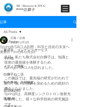
XR / Metaverse & 3DCG​
記事
All Posts
広報 / 企画
All Posts
2023年12月3日
Spring8/SACLA訪問：科学と技術の未来へ
展示会、コンテンツ,サービス
更新日：
2023年12月9日
先日、私たち株式会社白獅子は、知識と
その他
技術の最前線を体験するため、
メディア情報
Spring8/SACLAを訪れました。
白獅子ねこ活
この施設では、最先端の研究が行われて
制作事例、共同研究
おり、我々の理解を深めるための絶好の
機会となりました。 
自治体訪問
Spring8は、高輝度シンクロトロン放射光
医療VR
を使用した、様々な科学技術の研究施設
です。
労働災害VR