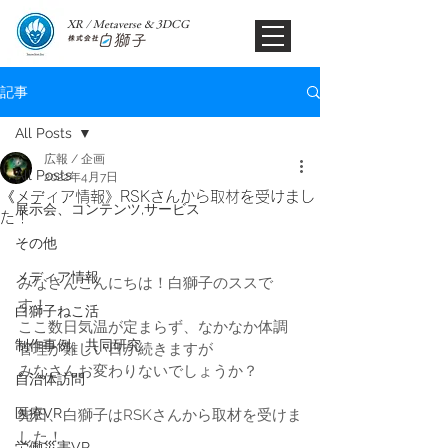
XR / Metaverse & 3DCG​
記事
All Posts
広報 / 企画
All Posts
2022年4月7日
《メディア情報》RSKさんから取材を受けまし
展示会、コンテンツ,サービス
た！
その他
メディア情報
みなさんこんにちは！白獅子のススで
す！
白獅子ねこ活
ここ数日気温が定まらず、なかなか体調
制作事例、共同研究
管理が難しい日が続きますが
みなさんお変わりないでしょうか？
自治体訪問
医療VR
先日、白獅子はRSKさんから取材を受けま
した！
労働災害VR