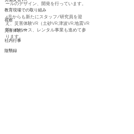
ールのデザイン、開発を行っています。
教育現場での取り組み
4月からも新たにスタッフ/研究員を迎
視察
え、災害体験VR（土砂VR,津波VR,地震VR
等）のリース、レンタル事業も進めて参
災害体験VR
ります。
社内行事
陰翳録