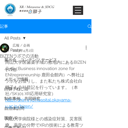
XR / Metaverse & 3DCG​
記事
All Posts
広報 / 企画
All Posts
2023年4月2日
BIZENラボでの活動
展示会、コンテンツ,サービス
岡山大学医歯薬学域の敷地内にあるBIZEN
ラボ（Business innovation zone for 
その他
ENtrepreneurship 鹿田会館内）へ弊社は
メディア情報
ラボをお借りし、また私たち株式会社白
獅子も会社登記を行っています。（本
白獅子ねこ活
社/SK101 XR応用研究室）
制作事例、共同研究
http://shin-iryo.hospital.okayama-
u.ac.jp/bizen/
自治体訪問
医療VR
岡山大学病院様との感染症対策、災害医
療、薬学の分野でXRの技術による教育ツ
労働災害VR