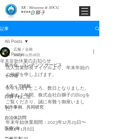
XR / Metaverse & 3DCG​
記事
All Posts
広報 / 企画
All Posts
2023年12月28日
年末年始休業のお知らせ
展示会、コンテンツ,サービス
法人営業部長マイケルより、年末年始の
ご挨拶を申し上げます。
その他
メディア情報
本年も残すところ、数日となりました。
今年も１年間、株式会社白獅子のBlogを
白獅子ねこ活
ご覧くださり、誠に有難う御座いまし
制作事例、共同研究
た。
自治体訪問
年末年始休業期間：2023年12月29日〜
医療VR
2024年1月8日
労働災害VR