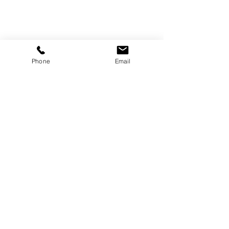
Phone
Email
コメント
コメントを追加…
陰影録 第十二灯『迎え
「教える人」を
の支度』
す。― 愛媛大
生向け防災VR
See Change Act!