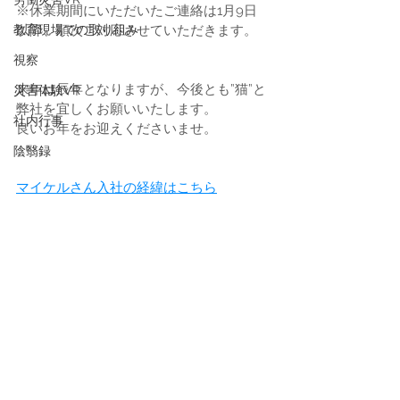
※休業期間にいただいたご連絡は1月9日
教育現場での取り組み
以降、順次ご対応させていただきます。
視察
来年は辰年となりますが、今後とも”猫”と
災害体験VR
弊社を宜しくお願いいたします。
社内行事
良いお年をお迎えくださいませ。
陰翳録
マイケルさん入社の経緯はこちら